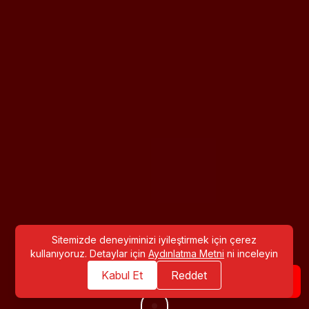
Sitemizde deneyiminizi iyileştirmek için çerez
kullanıyoruz. Detaylar için
Aydınlatma Metni
ni inceleyin
Kabul Et
Reddet