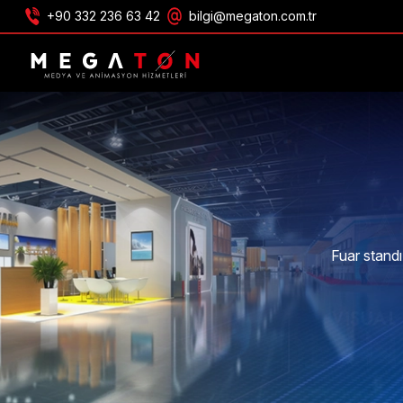
+90 332 236 63 42
bilgi@megaton.com.tr
TEKLIF AL
Fuar standı