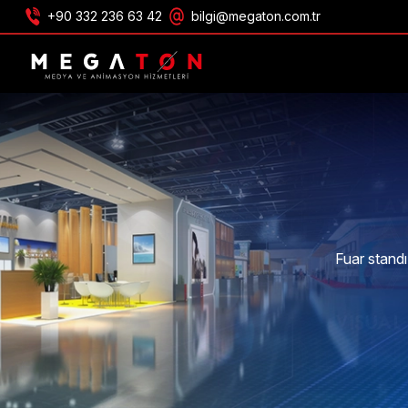
+90 332 236 63 42
bilgi@megaton.com.tr
TEKLIF AL
Fuar standı