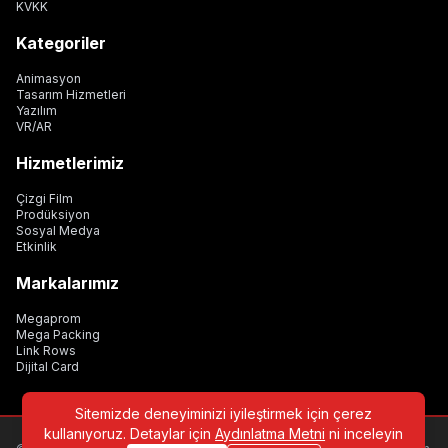
KVKK
Kategoriler
Animasyon
Tasarım Hizmetleri
Yazılım
VR/AR
Hizmetlerimiz
Çizgi Film
Prodüksiyon
Sosyal Medya
Etkinlik
Markalarımız
Megaprom
Mega Packing
Link Rows
Dijital Card
Sitemizde deneyiminizi iyileştirmek için çerez
kullanıyoruz. Detaylar için
Aydınlatma Metni
ni inceleyin